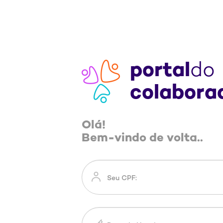
portal
do
colabora
Olá!
Bem-vindo de volta..