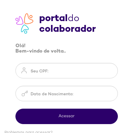
portal
do
colaborador
Olá!
Bem-vindo de volta..
Problemas para acessar?