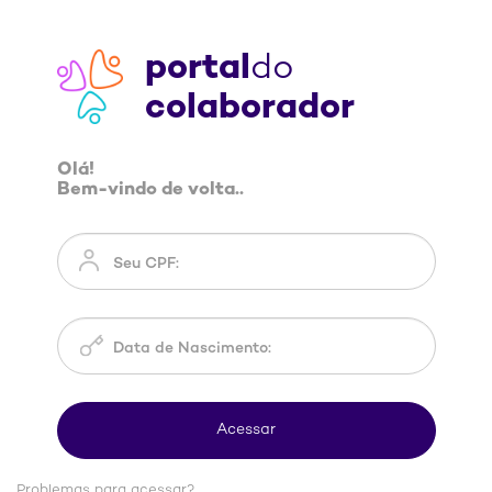
portal
do
colaborador
Olá!
Bem-vindo de volta..
Problemas para acessar?