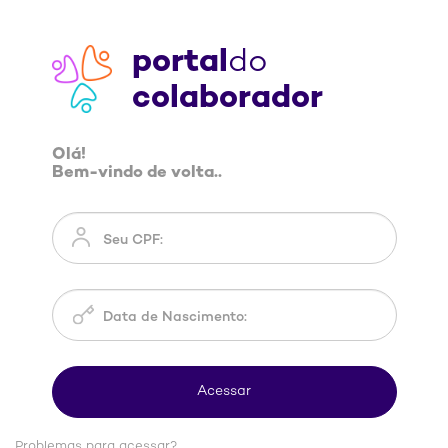
portal
do
colaborador
Olá!
Bem-vindo de volta..
Problemas para acessar?