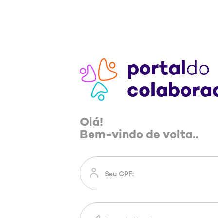
portal
do
colabora
Olá!
Bem-vindo de volta..