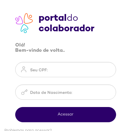
portal
do
colaborador
Olá!
Bem-vindo de volta..
Problemas para acessar?