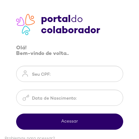
portal
do
colaborador
Olá!
Bem-vindo de volta..
Problemas para acessar?