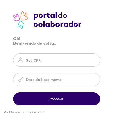
portal
do
colaborador
Olá!
Bem-vindo de volta..
Problemas para acessar?