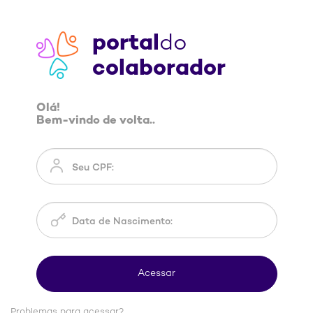
portal
do
colaborador
Olá!
Bem-vindo de volta..
Problemas para acessar?