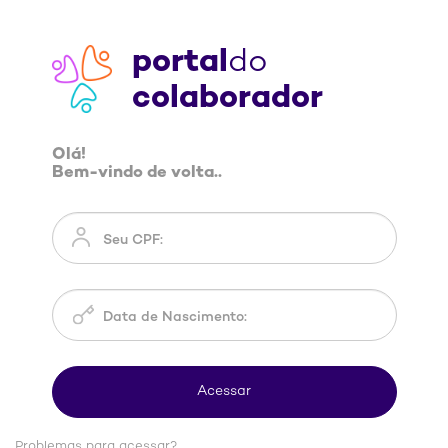
portal
do
colaborador
Olá!
Bem-vindo de volta..
Problemas para acessar?