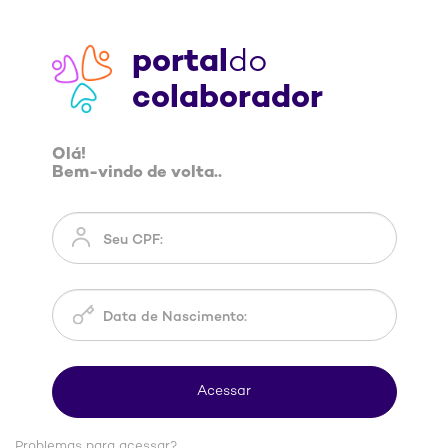
portal
do
colaborador
Olá!
Bem-vindo de volta..
Problemas para acessar?