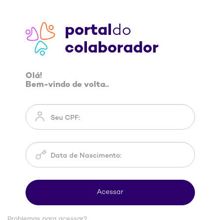
portal
do
colaborador
Olá!
Bem-vindo de volta..
Problemas para acessar?