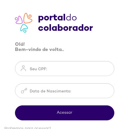
portal
do
colaborador
Olá!
Bem-vindo de volta..
Problemas para acessar?