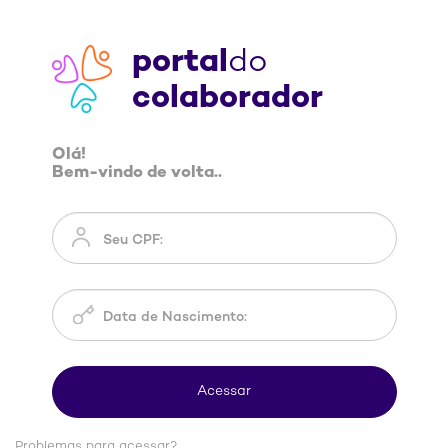
portal
do
colaborador
Olá!
Bem-vindo de volta..
Problemas para acessar?