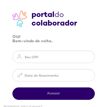
portal
do
colaborador
Olá!
Bem-vindo de volta..
Problemas para acessar?