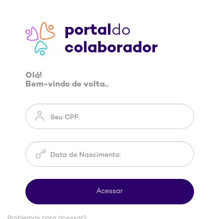
portal
do
colaborador
Olá!
Bem-vindo de volta..
Problemas para acessar?