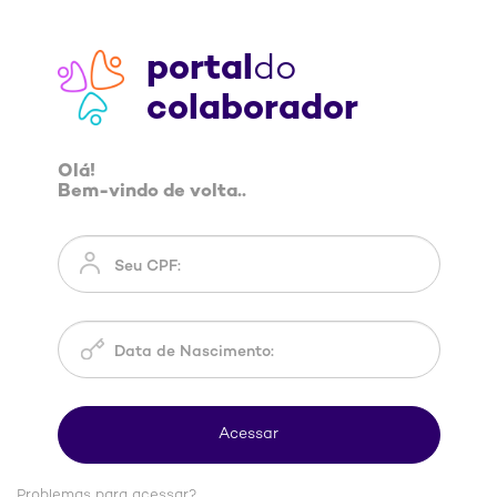
portal
do
colaborador
Olá!
Bem-vindo de volta..
Problemas para acessar?