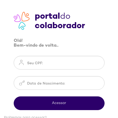
portal
do
colaborador
Olá!
Bem-vindo de volta..
Problemas para acessar?