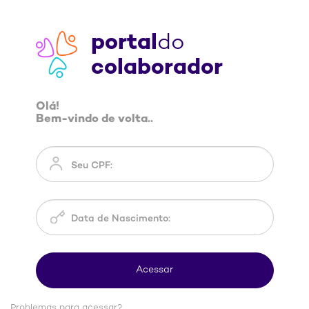
portal
do
colaborador
Olá!
Bem-vindo de volta..
Problemas para acessar?