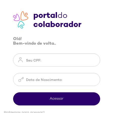
portal
do
colaborador
Olá!
Bem-vindo de volta..
Problemas para acessar?