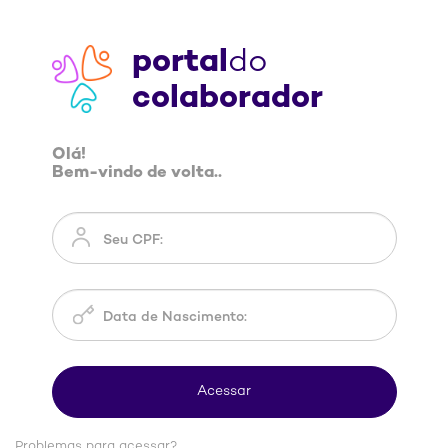
portal
do
colaborador
Olá!
Bem-vindo de volta..
Problemas para acessar?