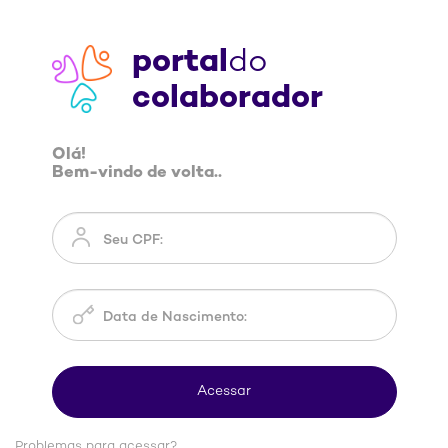
portal
do
colaborador
Olá!
Bem-vindo de volta..
Problemas para acessar?