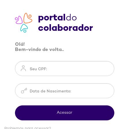
portal
do
colaborador
Olá!
Bem-vindo de volta..
Problemas para acessar?