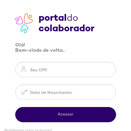
portal
do
colaborador
Olá!
Bem-vindo de volta..
Problemas para acessar?