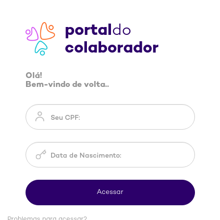
portal
do
colaborador
Olá!
Bem-vindo de volta..
Problemas para acessar?