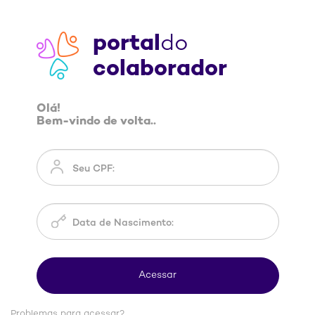
portal
do
colaborador
Olá!
Bem-vindo de volta..
Problemas para acessar?