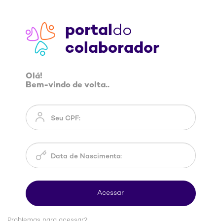
portal
do
colaborador
Olá!
Bem-vindo de volta..
Problemas para acessar?