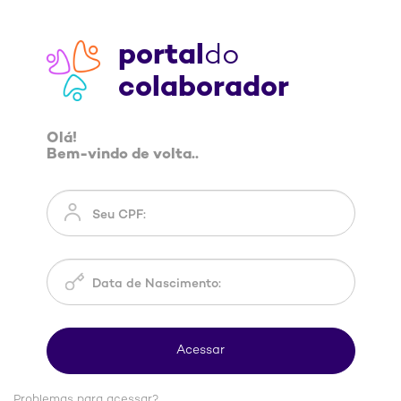
portal
do
colaborador
Olá!
Bem-vindo de volta..
Problemas para acessar?