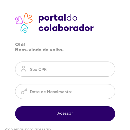
portal
do
colaborador
Olá!
Bem-vindo de volta..
Problemas para acessar?